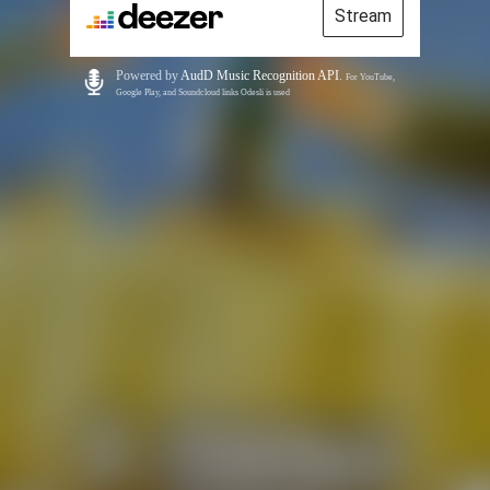
Stream
Powered by
AudD Music Recognition API
.
For YouTube,
Google Play, and Soundcloud links Odesli is used